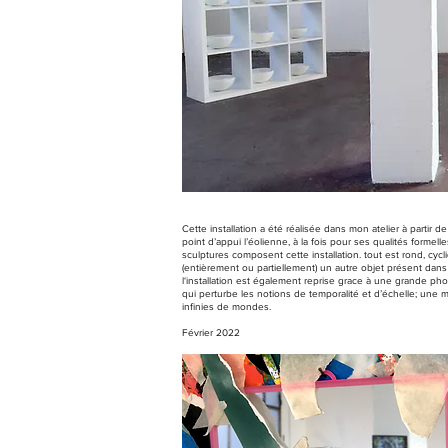
Cette installation a été réalisée dans mon atelier à partir
point d’appui l’éolienne, à la fois pour ses qualités forme
sculptures composent cette installation. tout est rond, cy
(entièrement ou partiellement) un autre objet présent dans l
l‘installation est également reprise grace à une grande ph
qui perturbe les notions de temporalité et d’échelle; une m
infinies de mondes.
Février 2022