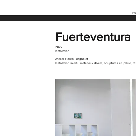
Pro
Fuerteventura
2022
Installation
Atelier Floréal- Bagnolet​
Installation in-situ, matériaux divers, sculptures en plâtre, r