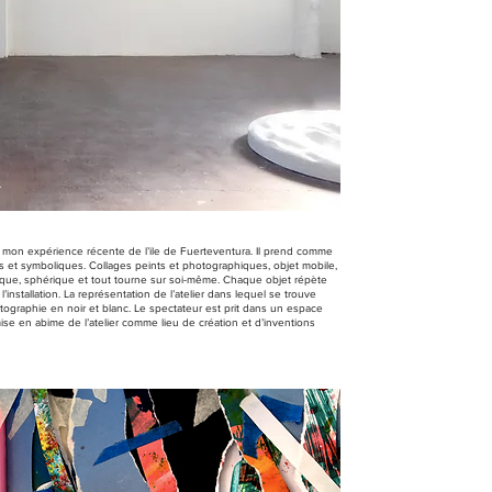
 de mon expérience récente de l’ile de Fuerteventura. Il prend comme
lles et symboliques. Collages peints et photographiques, objet mobile,
clique, sphérique et tout tourne sur soi-même. Chaque objet répète
’installation. La représentation de l’atelier dans lequel se trouve
otographie en noir et blanc. Le spectateur est prit dans un espace
ise en abime de l’atelier comme lieu de création et d’inventions