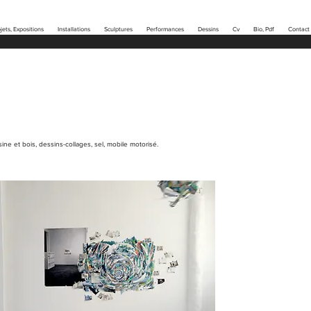
jets, Expositions
Installations
Sculptures
Performances
Dessins
Cv
Bio, Pdf
Contact
ésine et bois, dessins-collages, sel, mobile motorisé.