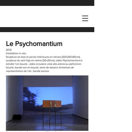
Le Psychomantium
2012
Installation in-situ
Sculpture en bois et parois intérieures en miroirs (200x50x50cm),
sculpture du vent figé en résine (30x20cm),
vidéo
Psychomantium
à
échelle 1 en boucle , vidéo circulaire
cime des arbres
au plafond en
boucle, bande son en boucle, série de dessins
tentatives de
représentation de l'air
., bande sonore.